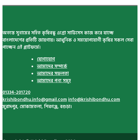
অত্যন্ত সুনামের সহিত কৃষিবন্ধু এগ্রো সার্ভিসেস কাজ করে যাচ্ছে
বাংলাদেশের প্রতিটি জায়গায়। আধুনিক ও সময়োপযোগী কৃষির সকল সেবা
পাচ্ছেন এই প্লাটফর্মে।
যোগাযোগ
আমাদের সম্পর্কে
আমাদের সফলতা
আমাদের পন্য সমূহ
01334-201720
krishibondhu.info@gmail.com
info@krishibondhu.com
মুরাদপুর, মোকামতলা, শিবগঞ্জ, বগুড়া।