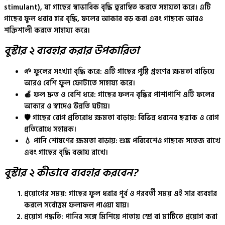
stimulant)
, যা গাছের স্বাভাবিক বৃদ্ধি ত্বরান্বিত করতে সহায়তা করে। এটি
গাছের
ফুল ধরার হার বৃদ্ধি
, ফলের আকার বড় করা এবং গাছকে আরও
শক্তিশালী করতে সাহায্য করে।
বুস্টার ২ ব্যবহার করার উপকারিতা
🌱
ফুলের সংখ্যা বৃদ্ধি করে:
এটি গাছের পুষ্টি গ্রহণের ক্ষমতা বাড়িয়ে
আরও বেশি ফুল ফোটাতে সাহায্য করে।
🍎
ফল দ্রুত ও বেশি ধরে:
গাছের ফলন বৃদ্ধির পাশাপাশি এটি ফলের
আকার ও স্বাদেও উন্নতি ঘটায়।
🛡️
গাছের রোগ প্রতিরোধ ক্ষমতা বাড়ায়:
বিভিন্ন ধরনের ছত্রাক ও রোগ
প্রতিরোধে সহায়ক।
💧
পানি শোষণের ক্ষমতা বাড়ায়:
শুষ্ক পরিবেশেও গাছকে সতেজ রাখে
এবং গাছের বৃদ্ধি বজায় রাখে।
বুস্টার ২ কীভাবে ব্যবহার করবেন?
প্রয়োগের সময়:
গাছের ফুল ধরার পূর্ব ও পরবর্তী সময় এই সার ব্যবহার
করলে সর্বোত্তম ফলাফল পাওয়া যায়।
প্রয়োগ পদ্ধতি:
পানির সঙ্গে মিশিয়ে
পাতায় স্প্রে
বা
মাটিতে প্রয়োগ
করা