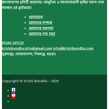
বাংলাদেশের প্রতিটি জায়গায়। আধুনিক ও সময়োপযোগী কৃষির সকল সেবা
পাচ্ছেন এই প্লাটফর্মে।
যোগাযোগ
আমাদের সম্পর্কে
আমাদের সফলতা
আমাদের পন্য সমূহ
01334-201720
krishibondhu.info@gmail.com
info@krishibondhu.com
মুরাদপুর, মোকামতলা, শিবগঞ্জ, বগুড়া।
Copyright ©
Krishi Bondhu
- 2026