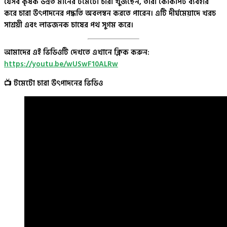
যেসব কৃষক উন্নত মানের টমেটো চারা খুঁজছেন, তারা কোকপিট ব্যবহার
করে চারা উৎপাদনের পদ্ধতি অবলম্বন করতে পারেন। এটি দীর্ঘমেয়াদে খরচ
সাশ্রয়ী এবং লাভজনক চাষের পথ সুগম করে।
আমাদের এই ভিডিওটি দেখতে এখানে ক্লিক করুন:
https://youtu.be/wUSwF10ALRw
📺
টমেটো চারা উৎপাদনের ভিডিও