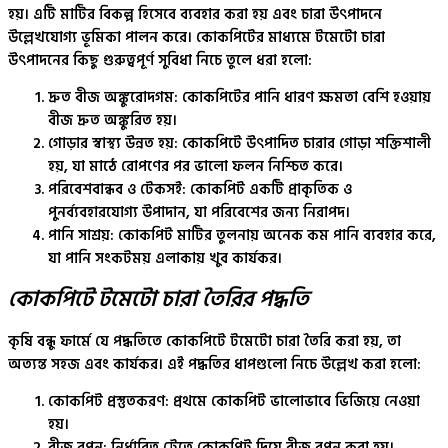
হয়। এটি মাটির বিকল্প হিসেবে ব্যবহার করা হয় এবং চারা উৎপাদনে
উল্লেখযোগ্য ভূমিকা পালন করে। কোকপিটের মাধ্যমে টমেটো চারা
উৎপাদনের কিছু গুরুত্বপূর্ণ সুবিধা নিচে তুলে ধরা হলো:
দ্রুত বীজ অঙ্কুরোদগম
: কোকপিটের পানি ধারণ ক্ষমতা বেশি হওয়ায়
বীজ দ্রুত অঙ্কুরিত হয়।
গোড়ার স্বাস্থ্য উন্নত হয়
: কোকপিটে উৎপাদিত চারার গোড়া শক্তিশালী
হয়, যা মাঠে রোপণের পর ভালো ফলন নিশ্চিত করে।
পরিবেশবান্ধব ও টেকসই
: কোকপিট একটি প্রাকৃতিক ও
পুনর্ব্যবহারযোগ্য উপাদান, যা পরিবেশের জন্য নিরাপদ।
পানি সাশ্রয়
: কোকপিট মাটির তুলনায় অনেক কম পানি ব্যবহার করে,
যা পানি সংকটময় এলাকায় খুব কার্যকর।
কোকপিটে টমেটো চারা তৈরির পদ্ধতি
কৃষি বন্ধু ফার্মে যে পদ্ধতিতে কোকপিটে টমেটো চারা তৈরি করা হয়, তা
অত্যন্ত সহজ এবং কার্যকর। এই পদ্ধতির ধাপগুলো নিচে উল্লেখ করা হলো:
কোকপিট প্রস্তুতকরণ
: প্রথমে কোকপিট ভালোভাবে ভিজিয়ে নেওয়া
হয়।
বীজ বপন
: নির্ধারিত ট্রেতে কোকপিট দিয়ে বীজ বপন করা হয়।