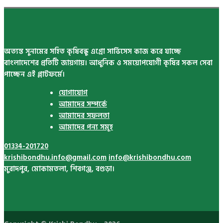
অত্যন্ত সুনামের সহিত কৃষিবন্ধু এগ্রো সার্ভিসেস কাজ করে যাচ্ছে
বাংলাদেশের প্রতিটি জায়গায়। আধুনিক ও সময়োপযোগী কৃষির সকল সেবা
পাচ্ছেন এই প্লাটফর্মে।
যোগাযোগ
আমাদের সম্পর্কে
আমাদের সফলতা
আমাদের পন্য সমূহ
01334-201720
krishibondhu.info@gmail.com
info@krishibondhu.com
মুরাদপুর, মোকামতলা, শিবগঞ্জ, বগুড়া।