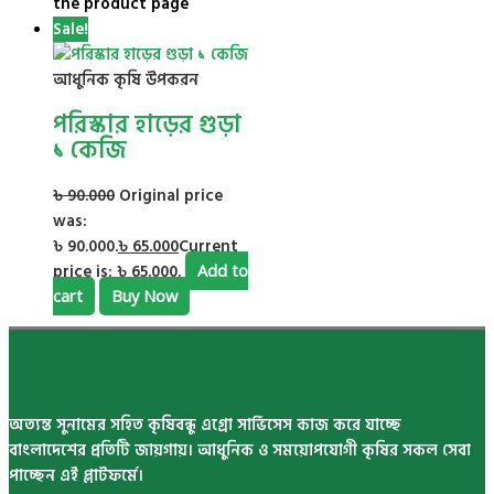
the product page
Sale!
আধুনিক কৃষি উপকরন
পরিস্কার হাড়ের গুড়া
১ কেজি
৳
90.000
Original price
was:
৳ 90.000.
৳
65.000
Current
price is: ৳ 65.000.
Add to
cart
Buy Now
অত্যন্ত সুনামের সহিত কৃষিবন্ধু এগ্রো সার্ভিসেস কাজ করে যাচ্ছে
বাংলাদেশের প্রতিটি জায়গায়। আধুনিক ও সময়োপযোগী কৃষির সকল সেবা
পাচ্ছেন এই প্লাটফর্মে।