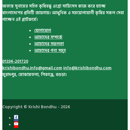
অত্যন্ত সুনামের সহিত কৃষিবন্ধু এগ্রো সার্ভিসেস কাজ করে যাচ্ছে
বাংলাদেশের প্রতিটি জায়গায়। আধুনিক ও সময়োপযোগী কৃষির সকল সেবা
পাচ্ছেন এই প্লাটফর্মে।
যোগাযোগ
আমাদের সম্পর্কে
আমাদের সফলতা
আমাদের পন্য সমূহ
01334-201720
krishibondhu.info@gmail.com
info@krishibondhu.com
মুরাদপুর, মোকামতলা, শিবগঞ্জ, বগুড়া।
Copyright ©
Krishi Bondhu
- 2026