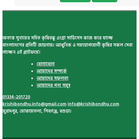
অত্যন্ত সুনামের সহিত কৃষিবন্ধু এগ্রো সার্ভিসেস কাজ করে যাচ্ছে
বাংলাদেশের প্রতিটি জায়গায়। আধুনিক ও সময়োপযোগী কৃষির সকল সেবা
পাচ্ছেন এই প্লাটফর্মে।
যোগাযোগ
আমাদের সম্পর্কে
আমাদের সফলতা
আমাদের পন্য সমূহ
01334-201720
krishibondhu.info@gmail.com
info@krishibondhu.com
মুরাদপুর, মোকামতলা, শিবগঞ্জ, বগুড়া।