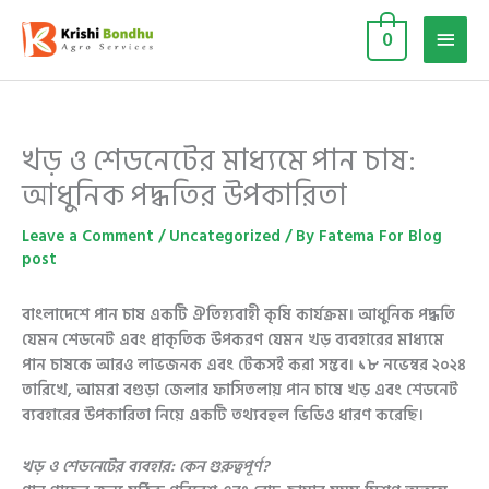
Skip
Main
to
0
content
Men
খড় ও শেডনেটের মাধ্যমে পান চাষ:
আধুনিক পদ্ধতির উপকারিতা
Leave a Comment
/
Uncategorized
/ By
Fatema For Blog
post
বাংলাদেশে পান চাষ একটি ঐতিহ্যবাহী কৃষি কার্যক্রম। আধুনিক পদ্ধতি
যেমন শেডনেট এবং প্রাকৃতিক উপকরণ যেমন খড় ব্যবহারের মাধ্যমে
পান চাষকে আরও লাভজনক এবং টেকসই করা সম্ভব। ১৮ নভেম্বর ২০২৪
তারিখে, আমরা বগুড়া জেলার ফাসিতলায় পান চাষে খড় এবং শেডনেট
ব্যবহারের উপকারিতা নিয়ে একটি তথ্যবহুল ভিডিও ধারণ করেছি।
খড় ও শেডনেটের ব্যবহার: কেন গুরুত্বপূর্ণ?