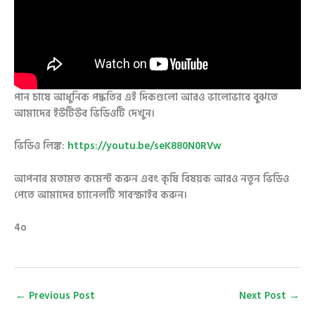
পান চাষে আধুনিক পদ্ধতির এই দিকগুলো আরও ভালোভাবে বুঝতে
আমাদের ইউটিউব ভিডিওটি দেখুন।
ভিডিও লিঙ্ক:
https://youtu.be/seK880N0RVw
আপনার মতামত কমেন্ট করুন এবং কৃষি বিষয়ক আরও নতুন ভিডিও
পেতে আমাদের চ্যানেলটি সাবস্ক্রাইব করুন।
4o
←
Previous Post
Next Post
→