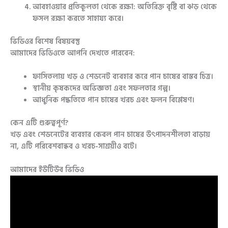
আবহাওয়ার প্রতিকূলতা থেকে রক্ষা:
অতিরিক্ত বৃষ্টি বা ঝড় থেকে
ফসল রক্ষা করতে সাহায্য করে।
ভিডিওর বিশেষ বিষয়বস্তু
আমাদের ভিডিওতে আপনি দেখতে পারবেন:
ফাসিতলায় খড় ও শেডনেট ব্যবহার করে পান চাষের বাস্তব চিত্র।
স্থানীয় কৃষকদের অভিজ্ঞতা এবং সফলতার গল্প।
আধুনিক পদ্ধতিতে পান চাষের খরচ এবং ফলন বিশ্লেষণ।
কেন এটি গুরুত্বপূর্ণ?
খড় এবং শেডনেটের ব্যবহার কেবল পান চাষের উৎপাদনশীলতা বাড়ায়
না, এটি পরিবেশবান্ধব ও খরচ-সাশ্রয়ীও বটে।
আমাদের ইউটিউব ভিডিও