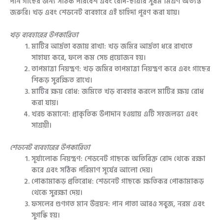
পান গাছের জন্য সঠিক পরিবেশ এবং রোদ-ছায়ার সুষম মিশ্রণ অত্যন্ত
জরুরি। খড় এবং শেডনেট ব্যবহারে এই চাহিদা পূরণ করা যায়।
খড় ব্যবহারের উপকারিতা
মাটির আর্দ্রতা বজায় রাখা:
খড় জমির আর্দ্রতা ধরে রাখতে
সাহায্য করে, ফলে কম সেচ প্রয়োজন হয়।
তাপমাত্রা নিয়ন্ত্রণ:
খড় জমির তাপমাত্রা নিয়ন্ত্রণ করে এবং গাছের
শিকড় সুরক্ষিত রাখে।
মাটির ক্ষয় রোধ:
জমিতে খড় ব্যবহার করলে মাটির ক্ষয় রোধ
করা যায়।
খরচ কমানো:
প্রাকৃতিক উপাদান হওয়ায় এটি সহজলভ্য এবং
সাশ্রয়ী।
শেডনেট ব্যবহারের উপকারিতা
সূর্যালোক নিয়ন্ত্রণ:
শেডনেট গাছকে অতিরিক্ত রোদ থেকে রক্ষা
করে এবং সঠিক পরিমাণ সূর্যের আলো দেয়।
পোকামাকড় প্রতিরোধ:
শেডনেট গাছকে ক্ষতিকর পোকামাকড়
থেকে সুরক্ষা দেয়।
ফসলের গুণগত মান উন্নয়ন:
পান পাতা আরও সবুজ, নরম এবং
সুগন্ধি হয়।